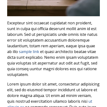
Excepteur sint occaecat cupidatat non proident,
sunt in culpa qui officia deserunt mollit anim id est
laborum. Sed ut perspiciatis unde omnis iste natus
error sit voluptatem accusantium doloremque
laudantium, totam rem aperiam, eaque ipsa quae
ab illo
sample link
et quasi architecto beatae vitae
dicta sunt explicabo. Nemo enim ipsam voluptatem
quia voluptas sit aspernatur aut odit aut fugit, sed
quia conseq uuntur magni dolores eos qui ratione
voluptatem.
Lorem ipsum dolor sit amet, consectetur adipisicing
elit, sed do eiusmod tempor incididunt ut labore et
dolore magna aliqua. Ut enim ad minim veniam,
quis nostrud exercitation ullamco laboris nisi
ut
aliquip ex
ea commodo consequat. Duis aute irure