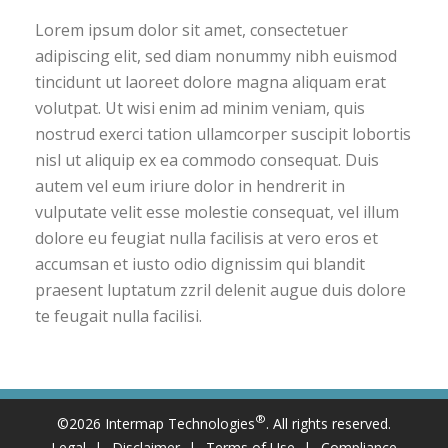
Lorem ipsum dolor sit amet, consectetuer
adipiscing elit, sed diam nonummy nibh euismod
tincidunt ut laoreet dolore magna aliquam erat
volutpat. Ut wisi enim ad minim veniam, quis
nostrud exerci tation ullamcorper suscipit lobortis
nisl ut aliquip ex ea commodo consequat. Duis
autem vel eum iriure dolor in hendrerit in
vulputate velit esse molestie consequat, vel illum
dolore eu feugiat nulla facilisis at vero eros et
accumsan et iusto odio dignissim qui blandit
praesent luptatum zzril delenit augue duis dolore
te feugait nulla facilisi.
®
©2026 Intermap Technologies
. All rights reserved.
Legal
Disclaimer
Terms of Use
Compliance