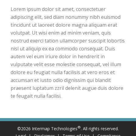
Lorem ipsum dolor sit amet, consectetuer
adipiscing elit, sed diam nonummy nibh euismod
tincidunt ut laoreet dolore magna aliquam erat
volutpat. Ut wisi enim ad minim veniam, quis
nostrud exerci tation ullamcorper suscipit lobortis
nisl ut aliquip ex ea commodo consequat. Duis
autem vel eum iriure dolor in hendrerit in
vulputate velit esse molestie consequat, vel illum
dolore eu feugiat nulla facilisis at vero eros et
accumsan et iusto odio dignissim qui blandit
praesent luptatum zzril delenit augue duis dolore
te feugait nulla facilisi.
®
©2026 Intermap Technologies
. All rights reserved.
Legal
Disclaimer
Terms of Use
Compliance