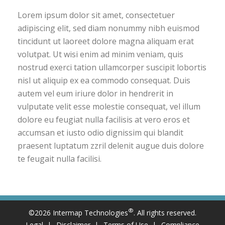
Lorem ipsum dolor sit amet, consectetuer
adipiscing elit, sed diam nonummy nibh euismod
tincidunt ut laoreet dolore magna aliquam erat
volutpat. Ut wisi enim ad minim veniam, quis
nostrud exerci tation ullamcorper suscipit lobortis
nisl ut aliquip ex ea commodo consequat. Duis
autem vel eum iriure dolor in hendrerit in
vulputate velit esse molestie consequat, vel illum
dolore eu feugiat nulla facilisis at vero eros et
accumsan et iusto odio dignissim qui blandit
praesent luptatum zzril delenit augue duis dolore
te feugait nulla facilisi.
®
©2026 Intermap Technologies
. All rights reserved.
Legal
Disclaimer
Terms of Use
Compliance